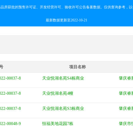
商品房获批的预售许可证、开发经营许可、验收许可公告备案数据。仅供查询参考，以
最新数据更新至2022-10-21
号
项目名称
022-00037-8
天业悦湖名苑S4栋商业
肇庆睿
022-00037-8
天业悦湖名苑4幢
肇庆睿
022-00037-8
天业悦湖名苑S3栋商业
肇庆睿
022-00048-9
恒福美地花园7栋
肇庆市