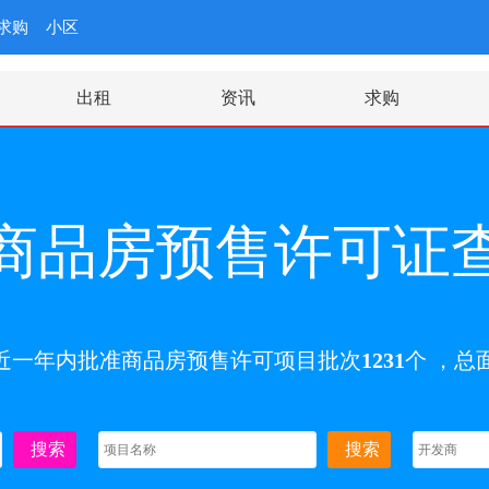
求购
小区
出租
资讯
求购
商品房预售许可证
0-21近一年内批准商品房预售许可项目批次
1231
个 ，总
搜索
搜索